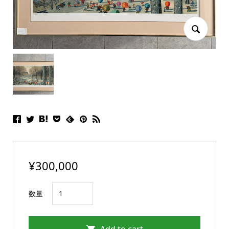
¥
300,000
父
数量
と
子